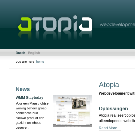
Skip
to
content.
|
Skip
to
navigation
Sections
Personal
Dutch
English
tools
you are here:
home
Document
Actions
Atopia
News
Webdevelopment with
WMM Staytoday
Voor een Maastrichtse
Oplossingen
woning beheer groep
hebben we hun
Atopia realiseert opl
nieuwe product een
uiteenlopende websit
gezicht en inhoud
gegeven.
Read More…