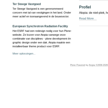
Ter Steege Vastgoed
Profiel
Ter Steege Vastgoed is een gerenommeerd
Atopia: de niet-plek, 
concern met tal van vestigingen in het land. Onder
meer actief en toonaangevend in de bouwsector.
Read More…
European Synchrotron Radiation Facility
Document
Actions
Het ESRF had een redesign nodig voor hun Plone-
website. Ze kozen voor Atopia vanwege onze
combinatie van disciplines - plone development én
graphic design onder een dak. Atopia maakte een
installeerbaar theme product voor ESRF.
Meer oplossingen...
Plone Powered
by
Atopia ©2009-
2026