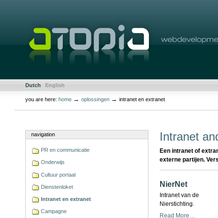
Skip
to
content.
|
Skip
to
navigation
Sections
Personal
Dutch
English
tools
→
→
you are here:
home
oplossingen
intranet en extranet
Document
Actions
Intranet an
navigation
PR en communicatie
Een intranet of extr
externe partijen. Ve
Onderwijs
Cultuur portaal
NierNet
Dienstenloket
Intranet van de
Intranet en extranet
Nierstichting.
Campagne
Read More…