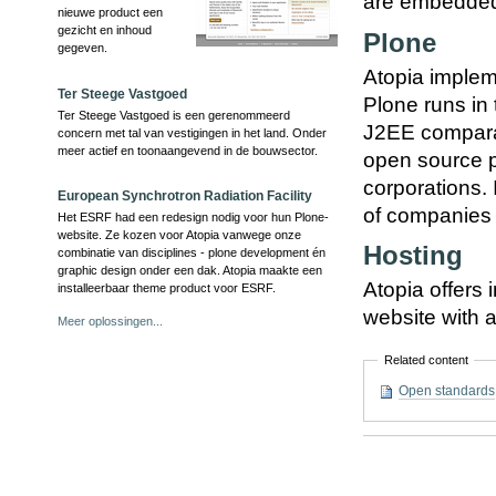
are embedded
nieuwe product een
gezicht en inhoud
Plone
gegeven.
Atopia imple
Ter Steege Vastgoed
Plone runs in
Ter Steege Vastgoed is een gerenommeerd
J2EE comparab
concern met tal van vestigingen in het land. Onder
meer actief en toonaangevend in de bouwsector.
open source p
corporations. 
European Synchrotron Radiation Facility
of companies 
Het ESRF had een redesign nodig voor hun Plone-
website. Ze kozen voor Atopia vanwege onze
Hosting
combinatie van disciplines - plone development én
graphic design onder een dak. Atopia maakte een
Atopia offers 
installeerbaar theme product voor ESRF.
website with a
Meer oplossingen...
Related content
Open standards
Document
Actions