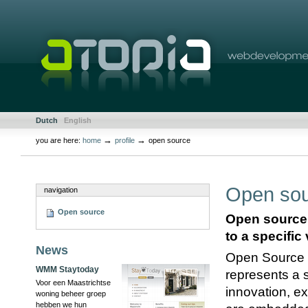
Skip
to
content.
|
Skip
to
navigation
Sections
Personal
Dutch
English
tools
→
→
you are here:
home
profile
open source
Document
Actions
Open so
navigation
Open source
Open source 
to a specific
News
Open Source i
WMM Staytoday
represents a 
Voor een Maastrichtse
innovation, 
woning beheer groep
hebben we hun