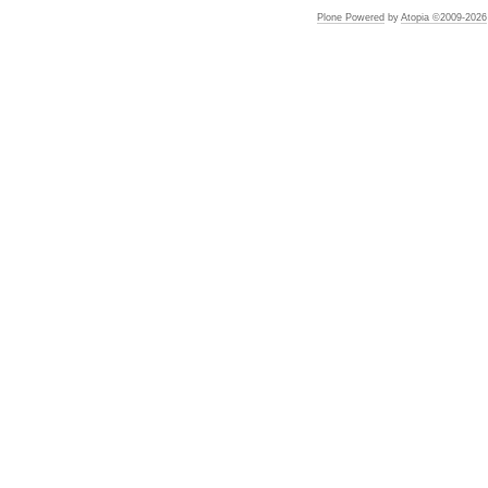
Plone Powered
by
Atopia ©2009-
2026