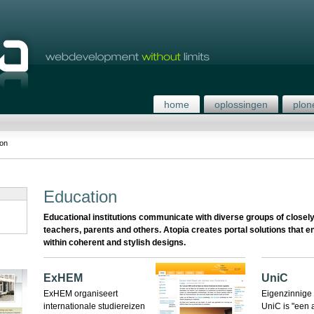
home
oplossingen
plon
ion
Education
Educational institutions communicate with diverse groups of closely
teachers, parents and others. Atopia creates portal solutions that en
within coherent and stylish designs.
ExHEM
UniC
ExHEM organiseert
Eigenzinnig
internationale studiereizen
UniC is "een 