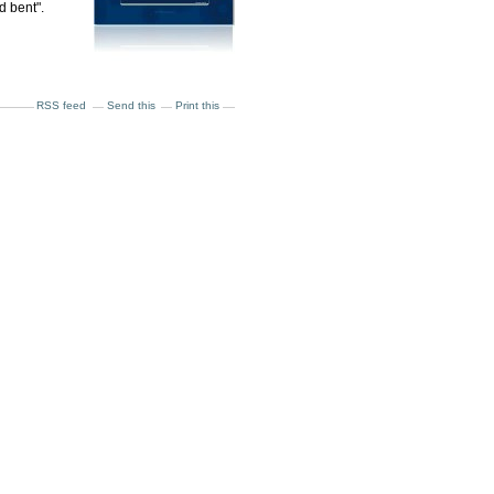
d bent".
RSS feed
Send this
Print this