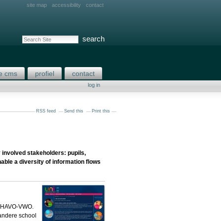
site map
accessibility
contact
search site
advanced search…
e cms
profiel
contact
log in
RSS feed
Send this
Print this
 involved stakeholders: pupils,
able a diversity of information flows
e HAVO-VWO.
andere school