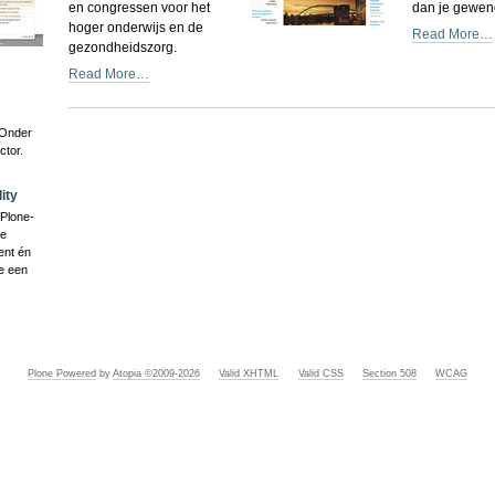
en congressen voor het
dan je gewen
hoger onderwijs en de
Read More…
gezondheidszorg.
Read More…
Document
Actions
 Onder
ctor.
ity
Plone-
ze
ent én
e een
Plone Powered
by
Atopia ©2009-
2026
Valid XHTML
Valid CSS
Section 508
WCAG