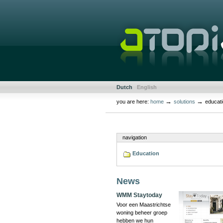
Skip
to
content.
|
Skip
to
navigation
Sections
Personal
Dutch
English
tools
→
→
you are here:
home
solutions
educat
Document
Actions
navigation
Education
News
WMM Staytoday
Voor een Maastrichtse
woning beheer groep
hebben we hun