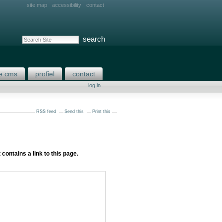
site map
accessibility
contact
search site
advanced search…
e cms
profiel
contact
log in
RSS feed
Send this
Print this
 contains a link to this page.