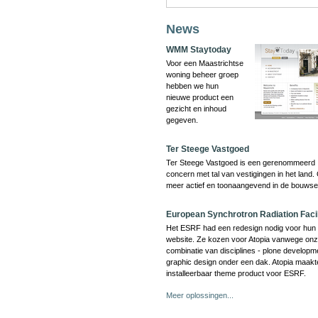
News
WMM Staytoday
Voor een Maastrichtse
woning beheer groep
hebben we hun
nieuwe product een
gezicht en inhoud
gegeven.
Ter Steege Vastgoed
Ter Steege Vastgoed is een gerenommeerd
concern met tal van vestigingen in het land.
meer actief en toonaangevend in de bouwse
European Synchrotron Radiation Facil
Het ESRF had een redesign nodig voor hun 
website. Ze kozen voor Atopia vanwege on
combinatie van disciplines - plone developm
graphic design onder een dak. Atopia maakt
installeerbaar theme product voor ESRF.
Meer oplossingen...