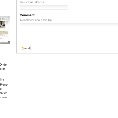
Your email address.
Comment
A comment about this link.
 Onder
ctor.
ity
Plone-
ze
ent én
e een