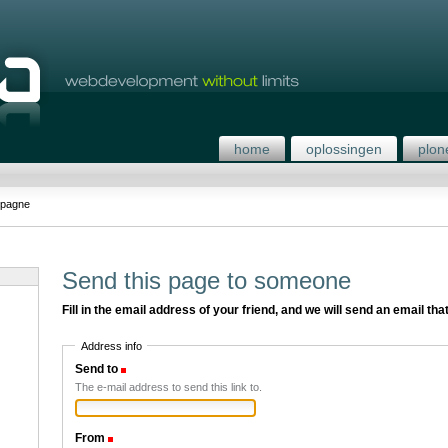
home
oplossingen
plon
pagne
Send this page to someone
Fill in the email address of your friend, and we will send an email that
Address info
Send to
(Required)
The e-mail address to send this link to.
From
(Required)